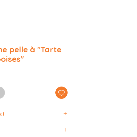
Connecte-toi!
ne pelle à "Tarte
oises"
k
 !
nt de seconde main et ont,
écu d'autres histoires avant de