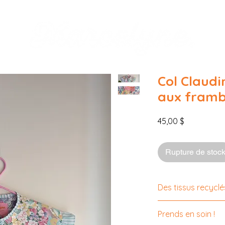
Col Claudi
aux framb
Prix
45,00 $
Rupture de stoc
Des tissus recyclés
Tous les tissus so
Prends en soin !
pour la plupart, v