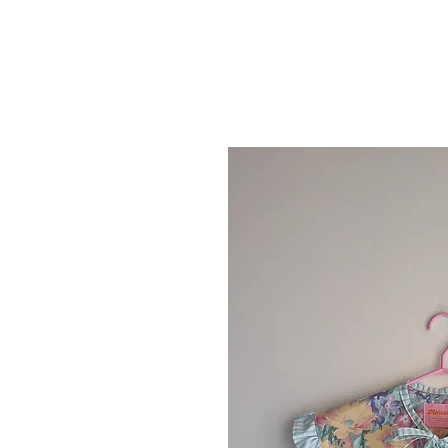
Hello!
Shop
S(e)wing